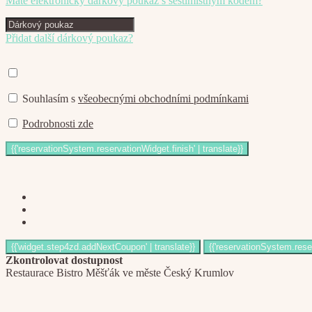
Máte elektronický dárkový poukaz s šestimístným kódem?
Přidat další dárkový poukaz?
Souhlasím s
všeobecnými obchodními podmínkami
Podrobnosti zde
Zkontrolovat dostupnost
Restaurace Bistro Měšťák ve měste Český Krumlov