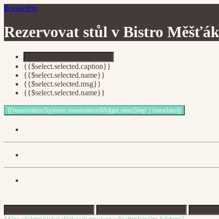
BookioPro
Rezervovat stůl v
Bistro Měšťá
{{$select.selected.caption}}
{{$select.selected.name}}
{{$select.selected.msg}}
{{$select.selected.name}}