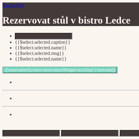
BookioPro
Rezervovat stůl v
bistro Ledce
{{$select.selected.caption}}
{{$select.selected.name}}
{{$select.selected.msg}}
{{$select.selected.name}}