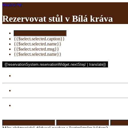
BookioPro
Rezervovat stůl v
Bílá kráva
{{$select.selected.caption}}
{{$select.selected.name}}
{{$select.selected.msg}}
{{$select.selected.name}}