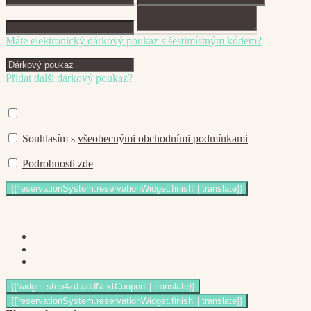
Máte elektronický dárkový poukaz s šestimístným kódem?
Přidat další dárkový poukaz?
Souhlasím s
všeobecnými obchodními podmínkami
Podrobnosti zde